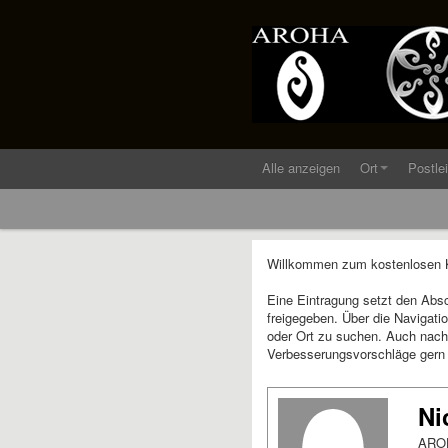
Alle anzeigen
Ort
Postle
Willkommen zum kostenlosen Ku
Eine Eintragung setzt den Abs
freigegeben. Über die Navigati
oder Ort zu suchen. Auch nach 
Verbesserungsvorschläge gern
Ni
AROH