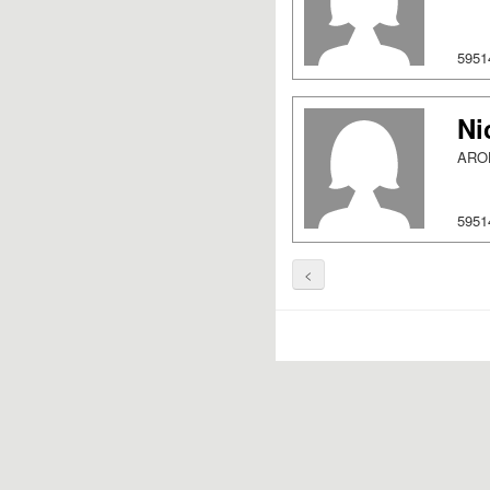
5951
Ni
AROH
5951
<