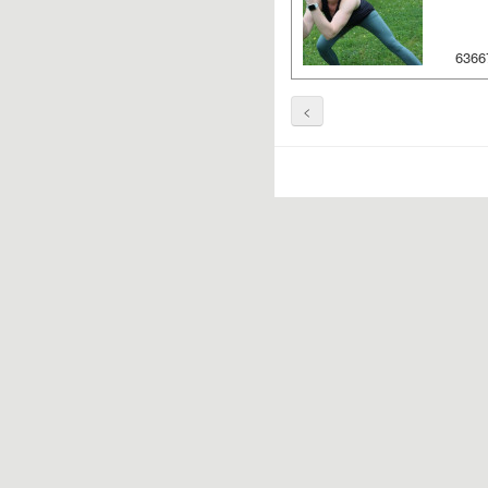
6366
<