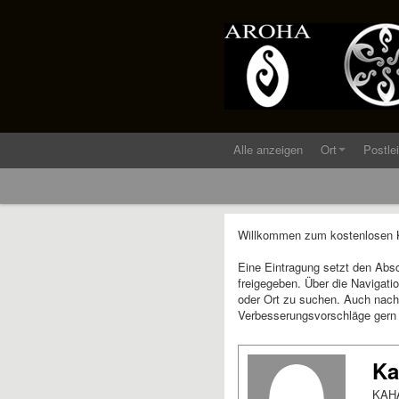
Alle anzeigen
Ort
Postle
Willkommen zum kostenlosen Ku
Eine Eintragung setzt den Abs
freigegeben. Über die Navigati
oder Ort zu suchen. Auch nach 
Verbesserungsvorschläge gern
Ka
KAHA